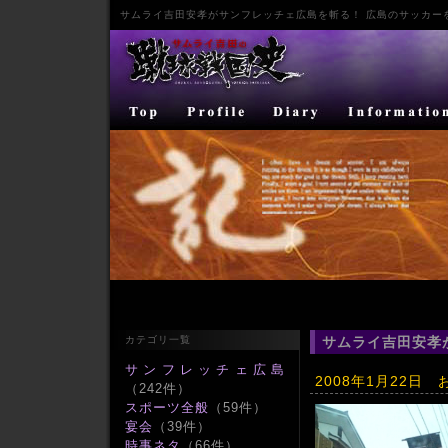
サムライ
吉田安孝
が
サンフレッチェ広島
を斬る！ 広島のサッカー
カテゴリ一覧
サムライ吉田安孝
サンフレッチェ広島
2008年1月22日
（242件）
スポーツ全般
（59件）
宴会
（39件）
時事ネタ
（66件）