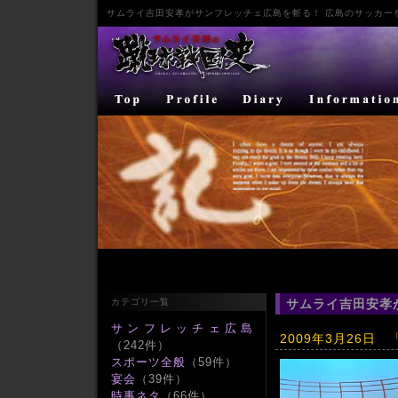
サムライ
吉田安孝
が
サンフレッチェ広島
を斬る！ 広島のサッカー
カテゴリ一覧
サムライ吉田安孝
サンフレッチェ広島
2009年3月26日
（242件）
スポーツ全般
（59件）
宴会
（39件）
時事ネタ
（66件）