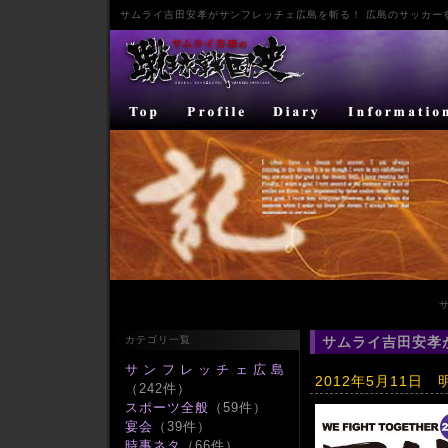
サムライ
吉田安孝
が
サンフレッチェ広島
を斬る！ 広島のサッカー
カテゴリ一覧
サムライ吉田安孝
サンフレッチェ広島
2012年5月11
（242件）
スポーツ全般
（59件）
宴会
（39件）
時事ネタ
（66件）