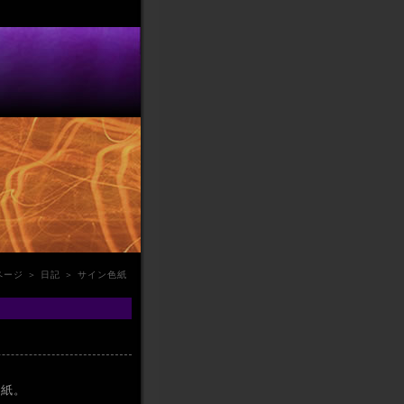
ページ
＞
日記
＞ サイン色紙
色紙。