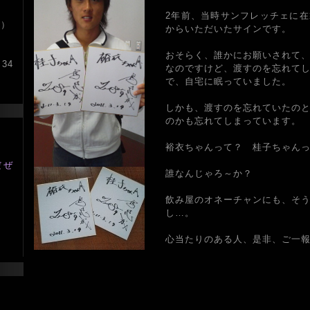
2年前、当時サンフレッチェに
件）
からいただいたサインです。
おそらく、誰かにお願いされて
34
なのですけど、渡すのを忘れて
で、自宅に眠っていました。
しかも、渡すのを忘れていたの
のかも忘れてしまっています。
裕衣ちゃんって？ 桂子ちゃん
だぜ
誰なんじゃろ～か？
飲み屋のオネーチャンにも、そ
ツ
し…。
心当たりのある人、是非、ご一報