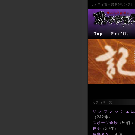
サムライ
吉田安孝
が
サンフレ
カテゴリ一覧
サンフレッチェ
（242件）
スポーツ全般
（59件
宴会
（39件）
時事ネタ
（66件）