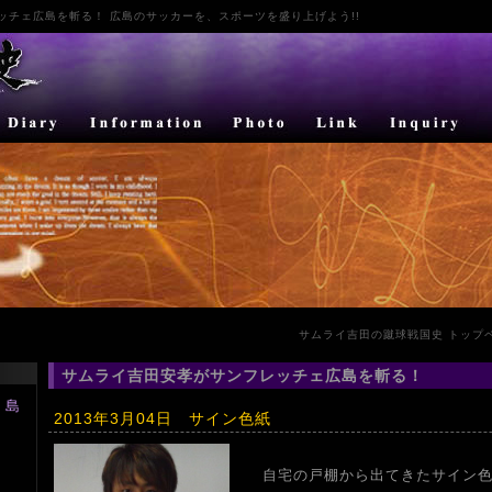
ッチェ広島
を斬る！ 広島のサッカーを、スポーツを盛り上げよう!!
サムライ吉田の蹴球戦国史 トップ
サムライ吉田安孝がサンフレッチェ広島を斬る！
広島
2013年3月04日 サイン色紙
）
自宅の戸棚から出てきたサイン