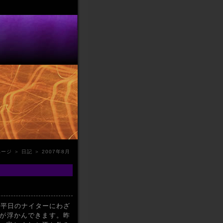
ページ
＞
日記
＞ 2007年8月
。平日のナイターにわざ
が浮かんできます。昨