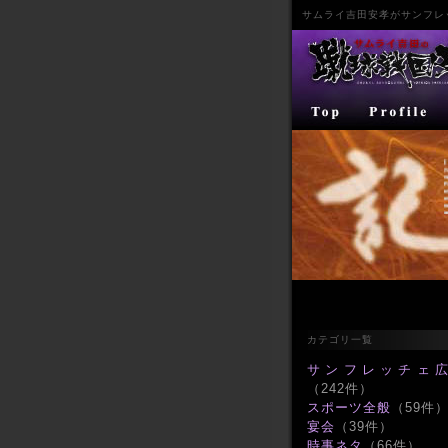
サムライ
吉田安孝
が
サンフレ
カテゴリ一覧
サンフレッチェ
（242件）
スポーツ全般
（59件
宴会
（39件）
時事ネタ
（66件）