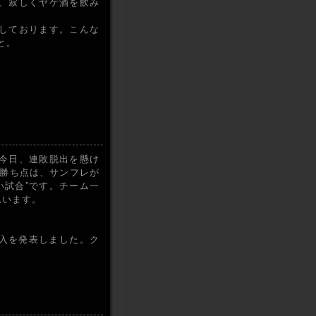
、寂しくヤケ酒を飲み
しております。こんな
と。
今日、連敗脱出を懸け
勝ち点は、サンフレが
い試合”です。チーム一
思います。
加入を発表しました。ク