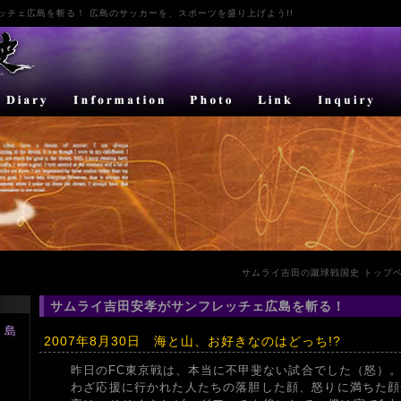
ッチェ広島
を斬る！ 広島のサッカーを、スポーツを盛り上げよう!!
サムライ吉田の蹴球戦国史 トップ
サムライ吉田安孝がサンフレッチェ広島を斬る！
広島
2007年8月30日 海と山、お好きなのはどっち!?
）
昨日のFC東京戦は、本当に不甲斐ない試合でした（怒）
わざ応援に行かれた人たちの落胆した顔、怒りに満ちた顔