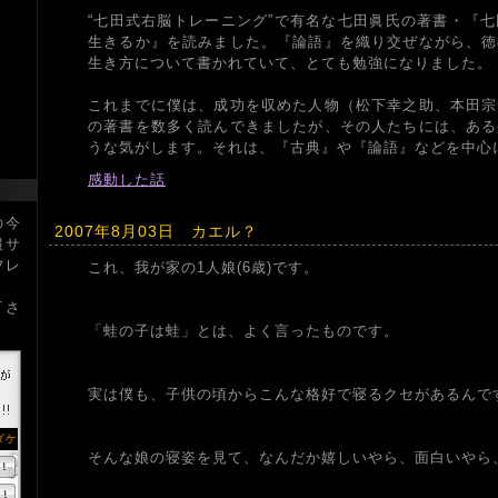
“七田式右脳トレーニング”で有名な七田眞氏の著書・『
生きるか』を読みました。『論語』を織り交ぜながら、徳
生き方について書かれていて、とても勉強になりました。
これまでに僕は、成功を収めた人物（松下幸之助、本田宗
の著書を数多く読んできましたが、その人たちには、ある
うな気がします。それは、『古典』や『論語』などを中心
感動した話
の今
2007年8月03日 カエル？
報サ
フレ
これ、我が家の1人娘(6歳)です。
下さ
「蛙の子は蛙」とは、よく言ったものです。
実は僕も、子供の頃からこんな格好で寝るクセがあるんで
そんな娘の寝姿を見て、なんだか嬉しいやら、面白いやら