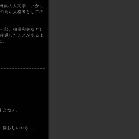
七田眞の人間学 いかに
の高い人格者としての
一郎、稲盛和夫など）
共通したことがあるよ
に、
すよねぇ。
、愛おしいやら…。