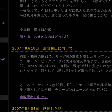
夜は、そそくさとビッグアーチを後にして、僕は家で1人
倒しました。グビグビィ～！プハァ～！
件）
一夜明けて、今日1日中、いまだに色んな意味でムカムカ
時は気分を変えて、全く違ったネタを日記に書こうかな、
34
今現在、僕（我が家
海と山、お好きなのはどっち!?
2007年8月18日 連敗脱出に向けて
前節・柏戦の敗戦で、リーグ戦5連敗を喫したサンフレが
だぜ
て、ホーム・ビッグアーチに大分を迎え撃ちます。現在の
22、大分が19ですので、今日の1戦は“絶対に負けられな
丸となって、何としても勝ち点3をもぎ取って欲しい、と
ツ
ところで、サンフレは12日、DFストヤノフ選手の移籍
ラブ側としては当初、今シーズンはユースからの昇格2ﾌ
連敗脱出に向けて
2007年8月04日 感動した話