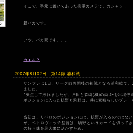
そこで、手元に置いてあった携帯カメラで、カシャッ！
親バカです。
いや、バカ親です。。。
カエル？
2007年8月02日 第14節 浦和戦
サンフレは1日、リーグ戦再開後の初戦となる浦和戦で、
ました。
4失点して敗れましたが、戸田と森崎(和)の両DFを出場停
ポジションに入った槙野と駒野は、共に素晴らしいプレー
当初は、リベロのポジションには、槙野が入るのではない
が、ペトロヴィッチ監督は、駒野というカードを切ってき
の持ち味を最大限に活かすため､