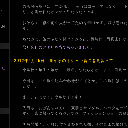
恐る恐る取り出してみると、それはコーラではなく、「Ｈ
件）
リ」と書かれたオマケの品だったのです。
おそらく、僕の前の人が当てたのを気づかず、取り忘れた
34
す。
ちなみに、缶のふたを開けてみると、腕時計（写真上）が
取り忘れのアタリを当てちゃいました。
2012年4月25日 我が家のオシャレ番長を見習って
だぜ
小学校５年生の娘がここ最近、やたらとオシャレに目覚め
今日は、この服の組み合わせがイイとか、この服にはこの
ツ
とか…。
ま～、とにかく、ウルサイです！
先日も、おばあちゃんに、夏服とサンダル、バッグを一式
すが、家に帰ってくるやいなや、ファッションショーの始
１時間近く、それに付き合わされた後、そのままの格好で