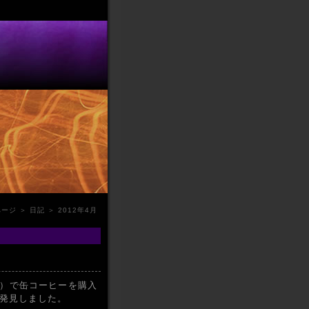
ページ
＞
日記
＞ 2012年4月
）で缶コーヒーを購入
を発見しました。