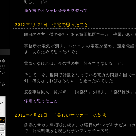
対し、「汚れ
我が家のオシャレ番長を見習って
2012年4月24日 停電で思ったこと
昨日の夕方、僕の会社がある海田地区で一時、停電があり
事務所の電気が消え、パソコンの電源が落ち、固定電話
き、あらためて思ったのです。
の今
電気がなければ、今の世の中、何もできないな、と。
報サ
フレ
そして、今、世間で話題となっている電力の問題を国民一
剣に考えなければならない、と思ったのでした。
下さ
原発事故以来、皆が皆、「脱原発」を唱え、「原発推進」
停電で思ったこと
2012年4月21日 「美しいサッカー」の対決
前節のサガン鳥栖戦に続き、水曜日のヤマザキナビスコカ
で、公式戦連敗を喫したサンフレッチェ広島。