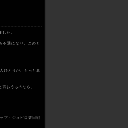
ました。
も不通になり、このと
人ひとりが、もっと真
と言おうものなら、
ップ・ジュビロ磐田戦