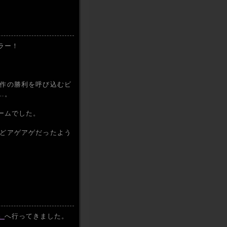
ラー！
作の勝利を呼び込むビ
…。
ームでした。
どアゲアゲだったよう
』
へ行ってきました。