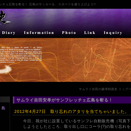
ッチェ広島
を斬る！ 広島のサッカーを、スポーツを盛り上げよう!!
サムライ吉田の蹴球戦国史 トップ
サムライ吉田安孝がサンフレッチェ広島を斬る！
広島
2012年4月27日 取り忘れのアタリを当てちゃいました。
）
今日、我が社に設置しているサンフレ自動販売機（写真下
しようとしたところ、取り出し口にコーラ(?)の取り忘れ