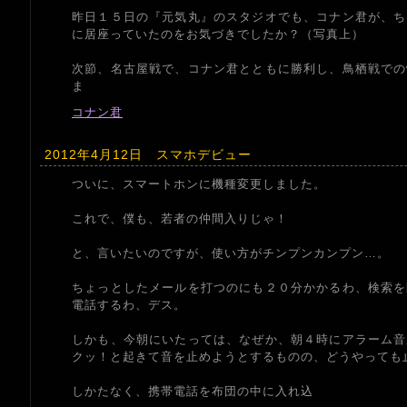
昨日１５日の『元気丸』のスタジオでも、コナン君が、ち
に居座っていたのをお気づきでしたか？（写真上）
次節、名古屋戦で、コナン君とともに勝利し、鳥栖戦での
ま
コナン君
2012年4月12日 スマホデビュー
ついに、スマートホンに機種変更しました。
これで、僕も、若者の仲間入りじゃ！
と、言いたいのですが、使い方がチンプンカンプン…。
ちょっとしたメールを打つのにも２０分かかるわ、検索を
電話するわ、デス。
しかも、今朝にいたっては、なぜか、朝４時にアラーム音
クッ！と起きて音を止めようとするものの、どうやっても
しかたなく、携帯電話を布団の中に入れ込