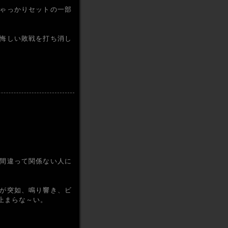
ゃっかりセットの一部
悔しい敗戦を打ち消し
間違って関係ない人に
が突如、鳴り響き、ビ
止まらな～い。