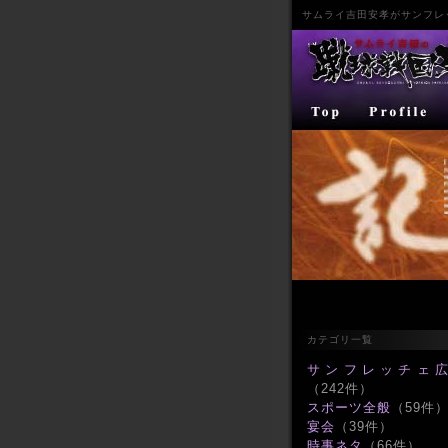
サムライ
吉田安孝
が
サンフレ
カテゴリ一覧
サンフレッチェ
（242件）
スポーツ全般
（59件
宴会
（39件）
時事ネタ
（66件）