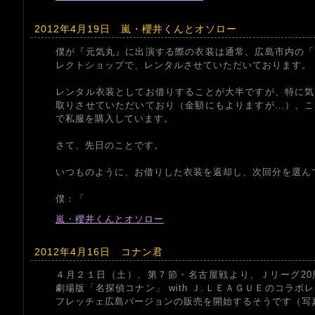
2012年4月19日 嵐・櫻井くんとオソロー
僕が『元気丸』に出演する際の衣装は通常、広島市内の「
レクトショップで、レンタルさせていただいております。
レンタル衣装としてお借りすることが大半ですが、特に気
取りさせていただいており（金額にもよりますが…）、こ
で私服を購入しています。
さて、先日のことです。
いつものように、お借りした衣装を返却し、次回分を選ん
僕：「
嵐・櫻井くんとオソロー
2012年4月16日 コナン君
４月２１日（土）、第７節・名古屋戦より、Ｊリーグ20
劇場版「名探偵コナン」 with Ｊ.ＬＥＡＧＵＥのコラ
フレッチェ広島バージョンの販売を開始するそうです（写