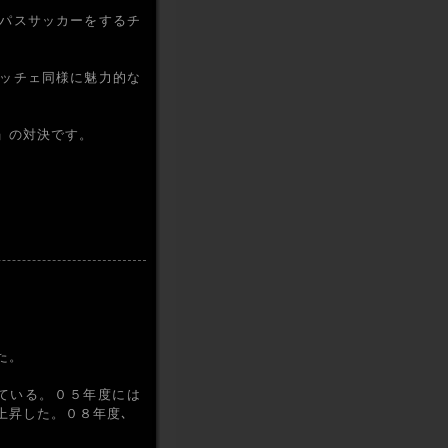
パスサッカーをするチ
ッチェ同様に魅力的な
」の対決です。
た。
ている。０５年度には
上昇した。０８年度､