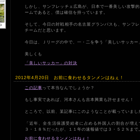
しかし、サンフレッチェ広島が、日本で一番美しい攻撃的
ームであると、僕は確信を持っています。
そして、今日の対戦相手の名古屋グランパスも、サンフレ
チームだと思います。
今日は、Ｊリーグの中で、一・二を争う「美しいサッカー
美しくも
「美しいサッカー」の対決
2012年4月20日 お前に食わせるタンメンはねぇ！
この記事
って本当なんでしょうか？
もし事実であれば、河本さんも吉本興業も許せません！
ところで、以前、某記事にこのようなことが載っていまし
「近年、全生活保護受給者に占める外国人の割合が増え
３・１８％だったが、１１年の速報値では３・５２％まで
お前に食わせるタンメンはねぇ！