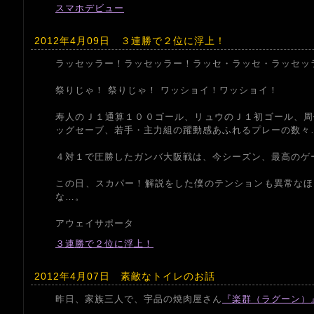
スマホデビュー
2012年4月09日 ３連勝で２位に浮上！
ラッセッラー！ラッセッラー！ラッセ・ラッセ・ラッセッ
祭りじゃ！ 祭りじゃ！ ワッショイ！ワッショイ！
寿人のＪ１通算１００ゴール、リュウのＪ１初ゴール、周
ッグセーブ、若手・主力組の躍動感あふれるプレーの数々
４対１で圧勝したガンバ大阪戦は、今シーズン、最高のゲ
この日、スカパー！解説をした僕のテンションも異常なほ
な…。
アウェイサポータ
３連勝で２位に浮上！
2012年4月07日 素敵なトイレのお話
昨日、家族三人で、宇品の焼肉屋さん
『楽群（ラグーン）